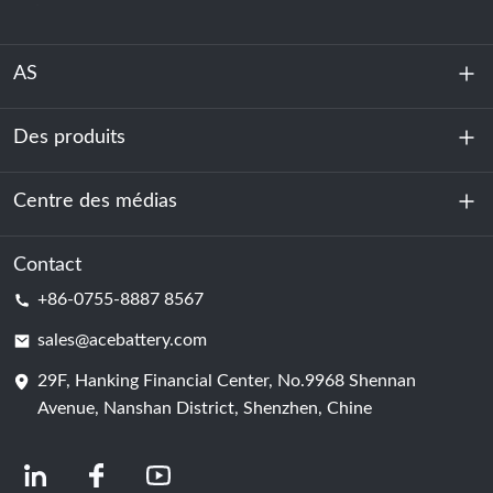
AS
Des produits
À propos de nous
Durabilité
Centre des médias
Stockage d'énergie
Centre de données et salle des serveurs
Contact
Nouvelles
+86-0755-8887 8567
Force motrice
Blog
sales@acebattery.com
29F, Hanking Financial Center, No.9968 Shennan
Cellule de batterie
Avenue, Nanshan District, Shenzhen, Chine