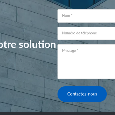
Nom
*
Numéro de téléphone
tre solution
Message
*
!
Contactez-nous