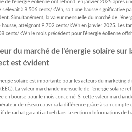
hé de l'énergie éolienne ont rebondi en janvier 2025 après u
e s'élevait à 8,506 cents/kWh, soit une hausse significative p
nt. Simultanément, la valeur mensuelle du marché de l'énerg
hausse, atteignant 9,702 cents/kWh en janvier 2025. Les tar
8,08 cents/kWh le mois précédent pour l'énergie éolienne offs
leur du marché de l'énergie solaire sur l
ect est évident
ergie solaire est importante pour les acteurs du marketing dir
 (EEG). La valeur marchande mensuelle de l'énergie solaire re
ée en bourse pour le mois concerné. Si cette valeur marchande 
pérateur de réseau couvrira la différence grâce à son compte
rif de rachat garanti actuel dans la section « Informations de b