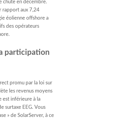
ne chute en décembre.
ar rapport aux 7,24
ie éolienne offshore a
ifs des opérateurs
hore.
a participation
ect promu par la loi sur
flète les revenus moyens
est inférieure à la
 de surtaxe EEG. Vous
ase » de SolarServer, à ce