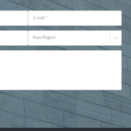
E-mail
*
Pays/Région
*