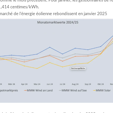
comme le mois précédent. Pour janvier, les gestionnaires de ré
11,414 centimes/kWh.
marché de l'énergie éolienne rebondissent en janvier 2025