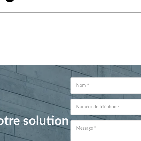
Nom
*
Numéro de téléphone
tre solution
Message
*