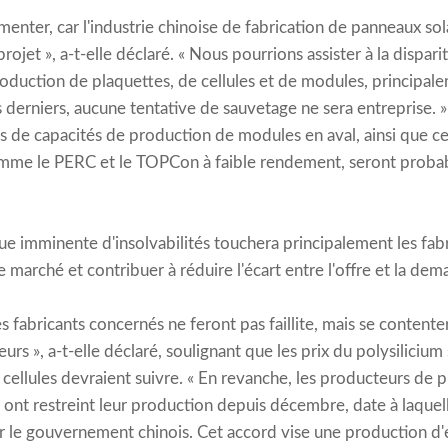
gmenter, car l'industrie chinoise de fabrication de panneaux s
rojet », a-t-elle déclaré. « Nous pourrions assister à la dispar
uction de plaquettes, de cellules et de modules, principale
 derniers, aucune tentative de sauvetage ne sera entreprise. » 
 de capacités de production de modules en aval, ainsi que ce
mme le PERC et le TOPCon à faible rendement, seront proba
e imminente d'insolvabilités touchera principalement les fabr
le marché et contribuer à réduire l'écart entre l'offre et la dem
fabricants concernés ne feront pas faillite, mais se contenter
teurs », a-t-elle déclaré, soulignant que les prix du polysiliciu
cellules devraient suivre. « En revanche, les producteurs de 
s ont restreint leur production depuis décembre, date à laquell
ar le gouvernement chinois. Cet accord vise une production 