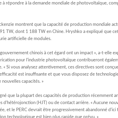
fire à répondre à la demande mondiale de photovoltaïque, co
enzie montrent que la capacité de production mondiale act
 491 TW, dont 1 188 TW en Chine. Hryshko a expliqué que cett
rie artificielle de modules.
 gouvernement chinois à cet égard ont un impact », a-t-elle ex
rication pour l'industrie photovoltaïque contribueront égaleme
. « Si vous analysez attentivement, ces directives sont conçue
 efficacité est insuffisante et que vous disposez de technolog
nouvelles capacités. »
gné que la plupart des capacités de production récemment a
s d'hétérojonction (HJT) ou de contact arrière. « Aucune nou
ée, et le PERC devrait être progressivement abandonné d'ici fi
sition technologique est bien plus rapide que prévu. »