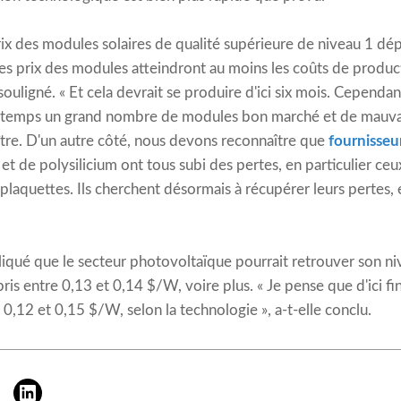
ix des modules solaires de qualité supérieure de niveau 1 dé
es prix des modules atteindront au moins les coûts de product
 souligné. « Et cela devrait se produire d'ici six mois. Cepend
 temps un grand nombre de modules bon marché et de mauvais
aître. D'un autre côté, nous devons reconnaître que
fournisseur
 et de polysilicium ont tous subi des pertes, en particulier c
s plaquettes. Ils cherchent désormais à récupérer leurs pertes, 
liqué que le secteur photovoltaïque pourrait retrouver son ni
s entre 0,13 et 0,14 $/W, voire plus. « Je pense que d'ici fin
0,12 et 0,15 $/W, selon la technologie », a-t-elle conclu.