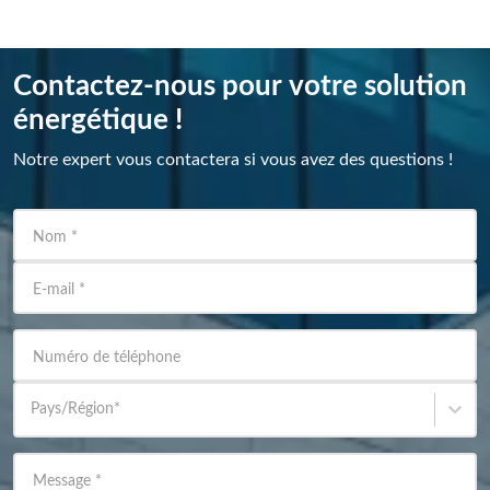
Contactez-nous pour votre solution
énergétique !
Notre expert vous contactera si vous avez des questions !
Nom
*
E-mail
*
Numéro de téléphone
Pays/Région
*
Message
*