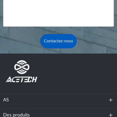
Contactez-nous
AS
Des produits
À propos de nous