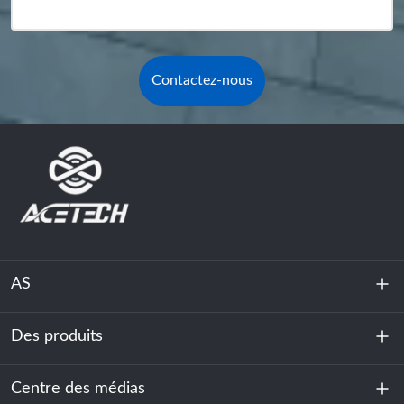
Contactez-nous
AS
Des produits
À propos de nous
Durabilité
Centre des médias
Stockage d'énergie