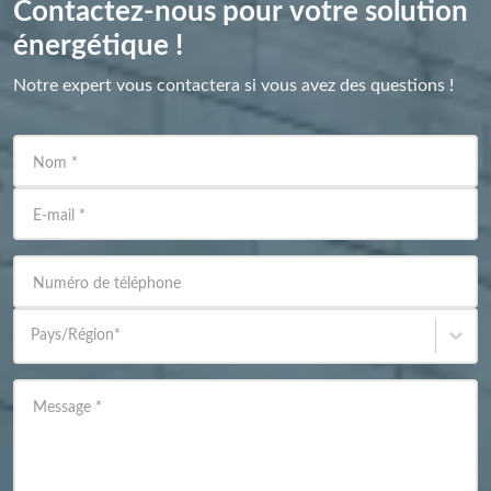
Contactez-nous pour votre solution
énergétique !
Notre expert vous contactera si vous avez des questions !
Nom
*
E-mail
*
Numéro de téléphone
Pays/Région
*
Message
*