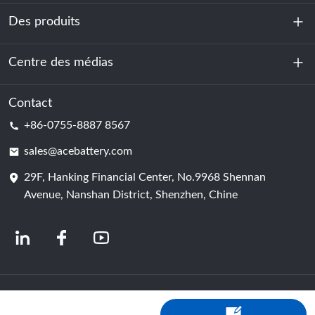
Des produits
À propos de nous
Durabilité
Centre des médias
Stockage d'énergie
Centre de données et salle des serveurs
Contact
Nouvelles
+86-0755-8887 8567
Force motrice
Blog
sales@acebattery.com
29F, Hanking Financial Center, No.9968 Shennan
Cellule de batterie
Avenue, Nanshan District, Shenzhen, Chine
© 2024 Fabricants chinois de batteries lithium-ion | Usine et entreprise de
batteries au lithium | Batterie ACE, fournie par Shopastro
politique de