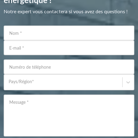
énergétique !
Notre expert vous contactera si vous avez des questions !
Nom
*
E-mail
*
Numéro de téléphone
Pays/Région
*
Message
*