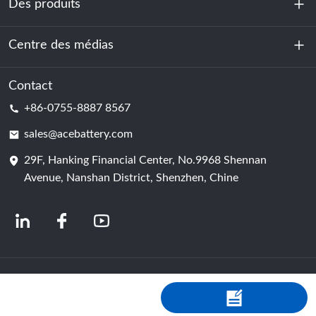
Des produits
À propos de nous
Durabilité
Centre des médias
Stockage d'énergie
Centre de données et salle des serveurs
Contact
Nouvelles
+86-0755-8887 8567
Force motrice
Blog
sales@acebattery.com
29F, Hanking Financial Center, No.9968 Shennan
Cellule de batterie
Avenue, Nanshan District, Shenzhen, Chine
© 2024 Fabricants chinois de batteries lithium-ion | Usine et entreprise de
batteries au lithium | Batterie ACE, fournie par Shopastro
politique de
confidentialité
粤ICP备2022150578号
-4