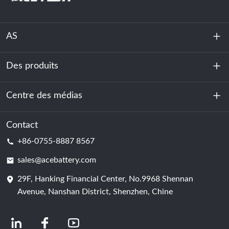
AS
Des produits
À propos de nous
Durabilité
Centre des médias
Stockage d'énergie
Centre de données et salle des serveurs
Contact
Nouvelles
+86-0755-8887 8567
Force motrice
Blog
sales@acebattery.com
29F, Hanking Financial Center, No.9968 Shennan
Cellule de batterie
Avenue, Nanshan District, Shenzhen, Chine