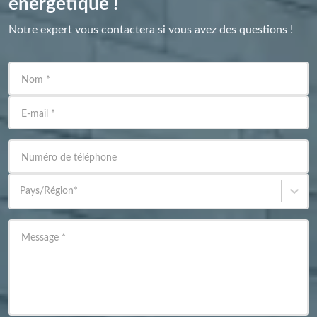
énergétique !
Notre expert vous contactera si vous avez des questions !
Nom
*
E-mail
*
Numéro de téléphone
Pays/Région
*
Message
*