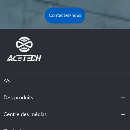
Contactez-nous
AS
Des produits
À propos de nous
Durabilité
Centre des médias
Stockage d'énergie