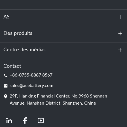
AS
Des produits
À propos de nous
Durabilité
Centre des médias
Stockage d'énergie
Centre de données et salle des serveurs
Contact
Nouvelles
+86-0755-8887 8567
Force motrice
Blog
sales@acebattery.com
29F, Hanking Financial Center, No.9968 Shennan
Cellule de batterie
Avenue, Nanshan District, Shenzhen, Chine