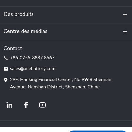
Des produits
À propos de nous
Durabilité
Centre des médias
Stockage d'énergie
Centre de données et salle des serveurs
Contact
Nouvelles
+86-0755-8887 8567
Force motrice
Blog
sales@acebattery.com
29F, Hanking Financial Center, No.9968 Shennan
Cellule de batterie
Avenue, Nanshan District, Shenzhen, Chine
© 2024 Fabricants chinois de batteries lithium-ion | Usine et entreprise de