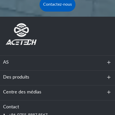
Contactez-nous
AS
Des produits
À propos de nous
Durabilité
Centre des médias
Stockage d'énergie
Centre de données et salle des serveurs
Contact
Nouvelles