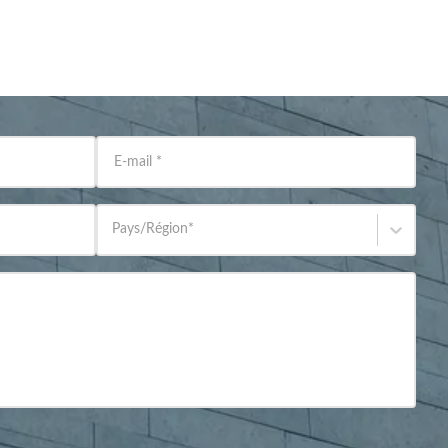
E-mail
*
Pays/Région
*