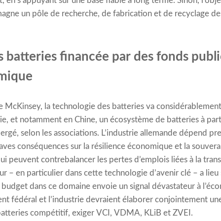
t, en s’appuyant sur une base fiable à long terme. Sinon, l’obje
emagne un pôle de recherche, de fabrication et de recyclage des
 batteries financée par des fonds publi
omique
e McKinsey, la technologie des batteries va considérablemen
ie, et notamment en Chine, un écosystème de batteries à part
ergé, selon les associations. L’industrie allemande dépend p
aves conséquences sur la résilience économique et la souver
ui peuvent contrebalancer les pertes d’emplois liées à la tra
r – en particulier dans cette technologie d’avenir clé – a lieu 
budget dans ce domaine envoie un signal dévastateur à l’écon
nt fédéral et l’industrie devraient élaborer conjointement un
atteries compétitif, exiger VCI, VDMA, KLiB et ZVEI.