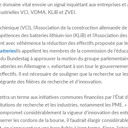
 domaine vital envoie un signal inquiétant aux entreprises et à 
ndustrielles VCI, VDMA, KLiB et ZVEI.
e chimique (VCI), l'Association de la construction allemande de 
tences des batteries lithium-ion (KLiB) et l'Association des 
ent avec véhémence la réduction des effectifs proposée par 
atteries
Ils appellent les membres de la commission de l’éduca
e du Bundestag à approuver la motion du groupe parlementa
batteries en Allemagne », exhortant à son tour le gouvernemen
ffectifs. Il est nécessaire de souligner que la recherche sur le
ntégrante des filières de recherche et d’innovation.
ttra un terme aux initiatives communes financées par l’État
titutions de recherche et les industries, notamment les PME. «
 compromet considérablement la vigueur d’innovation des entr
sserrer les cordons de la bourse, il faudrait élargir considérab