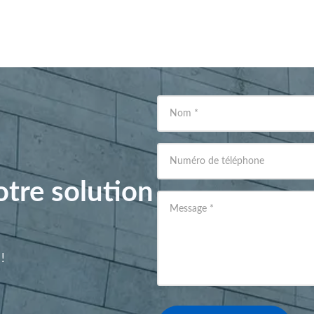
Nom
*
Numéro de téléphone
tre solution
Message
*
!