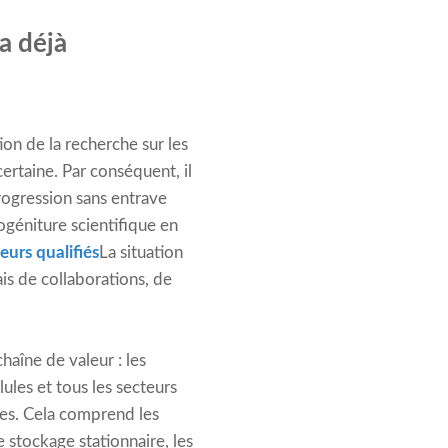
 a déjà
on de la recherche sur les
certaine. Par conséquent, il
rogression sans entrave
ogéniture scientifique en
eurs qualifiés
La situation
ais de collaborations, de
aîne de valeur : les
lules et tous les secteurs
ies. Cela comprend les
e stockage stationnaire, les