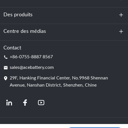
Des produits
À propos de nous
Durabilité
Centre des médias
Stockage d'énergie
Centre de données et salle des serveurs
Contact
Nouvelles
+86-0755-8887 8567
Force motrice
Blog
sales@acebattery.com
29F, Hanking Financial Center, No.9968 Shennan
Cellule de batterie
Avenue, Nanshan District, Shenzhen, Chine
© 2024 Fabricants chinois de batteries lithium-ion | Usine et entreprise de