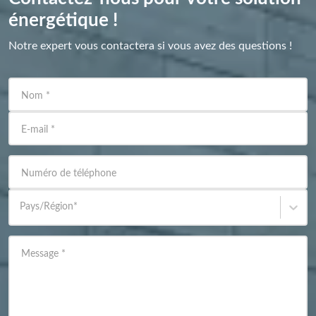
énergétique !
Notre expert vous contactera si vous avez des questions !
Nom
*
E-mail
*
Numéro de téléphone
Pays/Région
*
Message
*