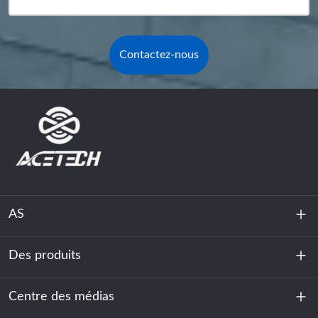
Contactez-nous
AS
Des produits
À propos de nous
Durabilité
Centre des médias
Stockage d'énergie