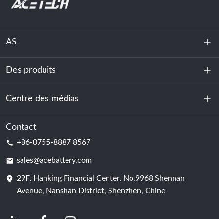
AS
Des produits
À propos de nous
Durabilité
Centre des médias
Stockage d'énergie
Centre de données et salle des serveurs
Contact
Nouvelles
+86-0755-8887 8567
Force motrice
Blog
sales@acebattery.com
29F, Hanking Financial Center, No.9968 Shennan
Cellule de batterie
Avenue, Nanshan District, Shenzhen, Chine