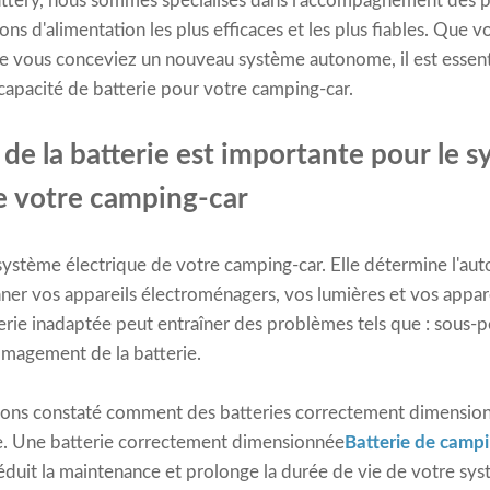
attery, nous sommes spécialisés dans l'accompagnement des p
ions d'alimentation les plus efficaces et les plus fiables. Que
que vous conceviez un nouveau système autonome, il est esse
apacité de batterie pour votre camping-car.
e de la batterie est importante pour le 
e votre camping-car
 système électrique de votre camping-car. Elle détermine l'au
ner vos appareils électroménagers, vos lumières et vos appare
terie inadaptée peut entraîner des problèmes tels que : sous-
agement de la batterie.
vons constaté comment des batteries correctement dimensio
e. Une batterie correctement dimensionnée
Batterie de camp
duit la maintenance et prolonge la durée de vie de votre sys