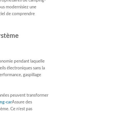
ropriétaires de camping-
 vous modernisiez une
ntiel de comprendre
système
tonomie pendant laquelle
ils électroniques sans la
performance, gaspillage
nnées peuvent transformer
ing-car
Assure des
tème. Ce n'est pas