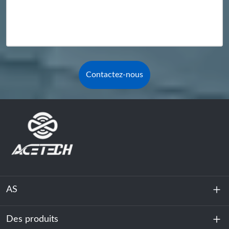
Contactez-nous
AS
Des produits
À propos de nous