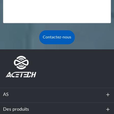
Contactez-nous
AS
Des produits
À propos de nous