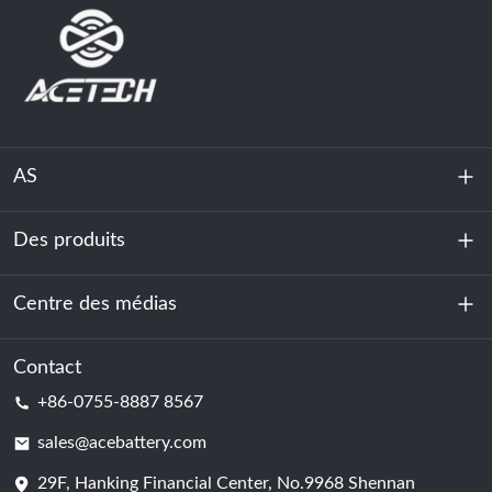
AS
Des produits
À propos de nous
Durabilité
Centre des médias
Stockage d'énergie
Centre de données et salle des serveurs
Contact
Nouvelles
+86-0755-8887 8567
Force motrice
Blog
sales@acebattery.com
29F, Hanking Financial Center, No.9968 Shennan
Cellule de batterie