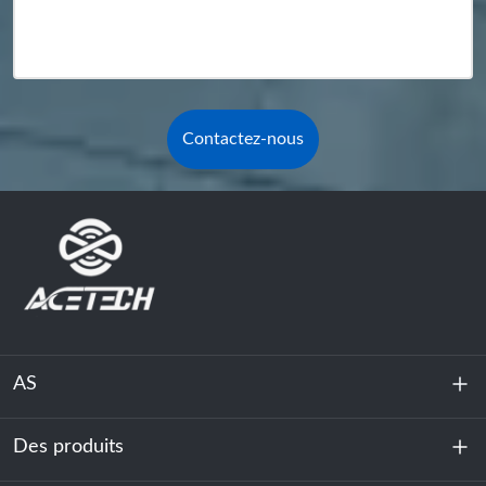
Contactez-nous
AS
Des produits
À propos de nous