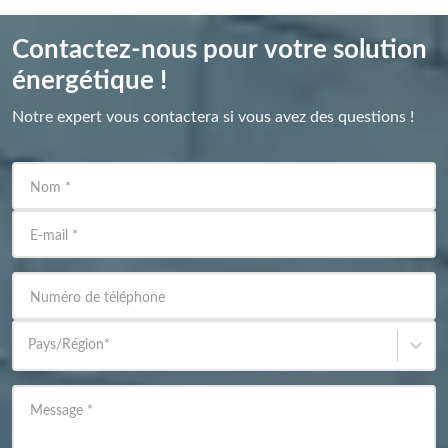
Contactez-nous pour votre solution
énergétique !
Notre expert vous contactera si vous avez des questions !
Nom
*
E-mail
*
Numéro de téléphone
Pays/Région
*
Message
*