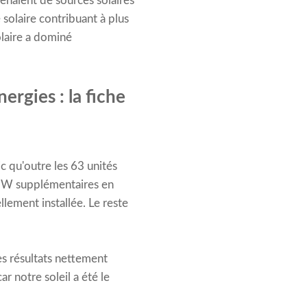
enaient de sources solaires
 solaire contribuant à plus
olaire a dominé
ergies : la fiche
c qu'outre les 63 unités
1 MW supplémentaires en
lement installée. Le reste
es résultats nettement
r notre soleil a été le