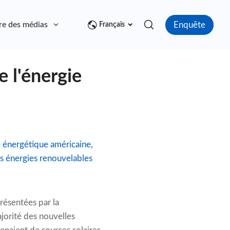
Enquête
re des médias
Contact
Français
e l'énergie
té énergétique américaine,
s énergies renouvelables
ésentées par la
jorité des nouvelles