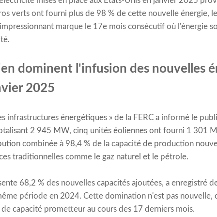
électricité mises en place aux États-Unis en janvier 2025 prov
os verts ont fourni plus de 98 % de cette nouvelle énergie, le
t impressionnant marque le 17e mois consécutif où l'énergie s
té.
lien dominent l'infusion des nouvelles én
nvier 2025
es infrastructures énergétiques » de la FERC a informé le publi
 totalisant 2 945 MW, cinq unités éoliennes ont fourni 1 30
ribution combinée à 98,4 % de la capacité de production nouvel
es traditionnelles comme le gaz naturel et le pétrole.
ésente 68,2 % des nouvelles capacités ajoutées, a enregistré d
même période en 2024. Cette domination n'est pas nouvelle, ca
r de capacité prometteur au cours des 17 derniers mois.