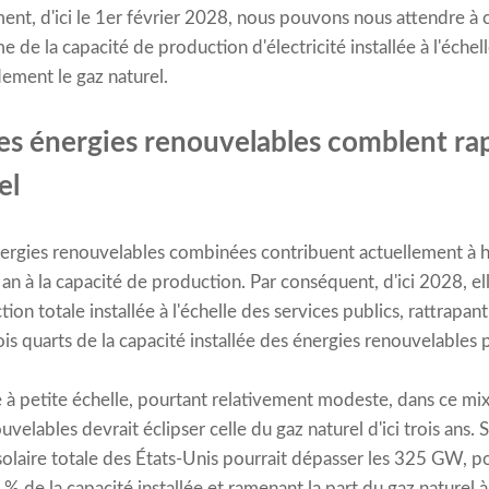
ment, d'ici le 1er février 2028, nous pouvons nous attendre à c
 de la capacité de production d'électricité installée à l'échell
dement le gaz naturel.
 les énergies renouvelables comblent ra
el
nergies renouvelables combinées contribuent actuellement à 
an à la capacité de production. Par conséquent, d'ici 2028, el
ion totale installée à l'échelle des services publics, rattrapa
 trois quarts de la capacité installée des énergies renouvelable
ire à petite échelle, pourtant relativement modeste, dans ce m
velables devrait éclipser celle du gaz naturel d'ici trois ans. 
olaire totale des États-Unis pourrait dépasser les 325 GW, po
% de la capacité installée et ramenant la part du gaz naturel 