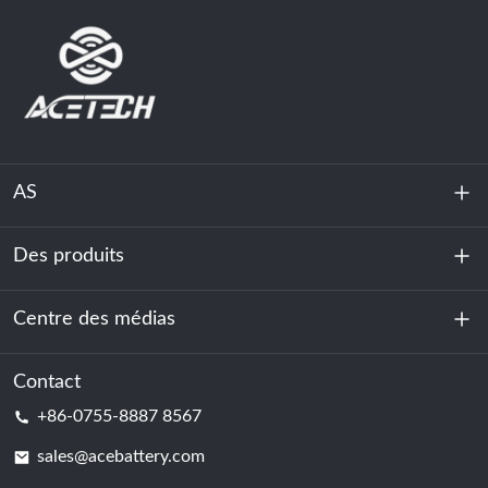
AS
Des produits
À propos de nous
Durabilité
Centre des médias
Stockage d'énergie
Centre de données et salle des serveurs
Contact
Nouvelles
+86-0755-8887 8567
Force motrice
Blog
sales@acebattery.com