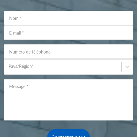
Nom
*
E-mail
*
Numéro de téléphone
Pays/Région
*
Message
*