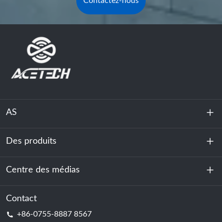
Contactez-nous
AS
Des produits
À propos de nous
Durabilité
Centre des médias
Stockage d'énergie
Centre de données et salle des serveurs
Contact
Nouvelles
+86-0755-8887 8567