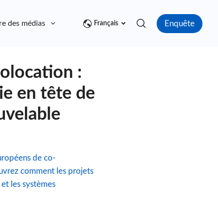
Enquête
re des médias
Contact
Français
olocation :
ie en tête de
uvelable
uropéens de co-
ouvrez comment les projets
 et les systèmes