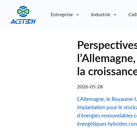
Entreprise
Industrie
Cell
À propos de nous
Perspectives
À propos de nous
Durabilité
Durabilité
l’Allemagne,
la croissanc
2026-05-28
L’Allemagne, le Royaume-U
implantation pour le stock
d’énergies renouvelables c
énergétiques hybrides cont