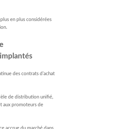
 plus en plus considérées
ion.
le
-implantés
tinue des contrats d'achat
le de distribution unifié,
e et aux promoteurs de
ance accrue du marché dans