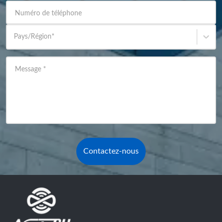
Numéro de téléphone
Pays/Région
*
Message
*
Contactez-nous