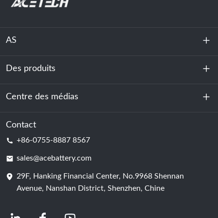
AS
Des produits
À propos de nous
Durabilité
Centre des médias
Stockage d'énergie
Centre de données et salle des serveurs
Contact
Nouvelles
+86-0755-8887 8567
Force motrice
Blog
sales@acebattery.com
29F, Hanking Financial Center, No.9968 Shennan
Cellule de batterie
Avenue, Nanshan District, Shenzhen, Chine