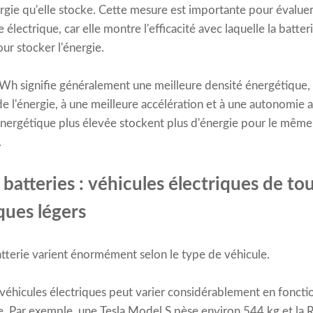
ie qu'elle stocke. Cette mesure est importante pour évaluer l'
lectrique, car elle montre l'efficacité avec laquelle la batterie
our stocker l'énergie.
kWh signifie généralement une meilleure densité énergétique, 
 de l'énergie, à une meilleure accélération et à une autonomie 
énergétique plus élevée stockent plus d'énergie pour le même 
.
batteries : véhicules électriques de to
ques légers
 batterie varient énormément selon le type de véhicule.
 véhicules électriques peut varier considérablement en fonct
rie. Par exemple, une Tesla Model S pèse environ 544 kg et la 