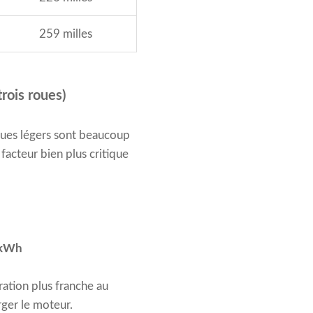
259 milles
rois roues)
iques légers sont beaucoup
facteur bien plus critique
g/kWh
ration plus franche au
ger le moteur.