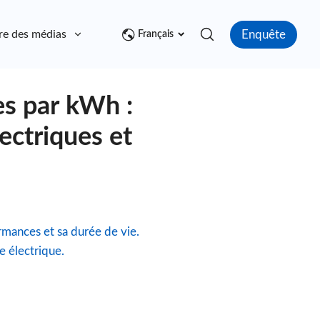
Enquête
re des médias
Contact
Français
es par kWh :
lectriques et
rmances et sa durée de vie.
e électrique.