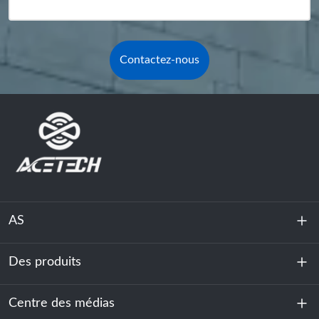
Contactez-nous
AS
Des produits
À propos de nous
Durabilité
Centre des médias
Stockage d'énergie