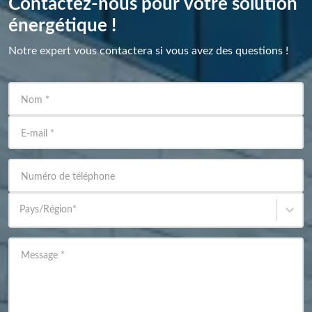
Contactez-nous pour votre solution
énergétique !
Notre expert vous contactera si vous avez des questions !
Nom
*
E-mail
*
Numéro de téléphone
Pays/Région
*
Message
*