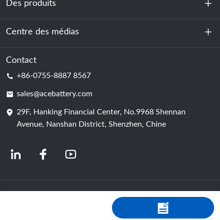
Des produits
À propos de nous
Durabilité
Centre des médias
Stockage d'énergie
Centre de données et salle des serveurs
Contact
Nouvelles
+86-0755-8887 8567
Force motrice
Blog
sales@acebattery.com
29F, Hanking Financial Center, No.9968 Shennan
Cellule de batterie
Avenue, Nanshan District, Shenzhen, Chine
© 2024 Fabricants chinois de batteries lithium-ion | Usine et entreprise de
batteries au lithium | Batterie ACE, fournie par Shopastro
politique de
confidentialité
粤ICP备2022150578号
-4