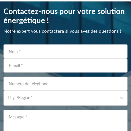
Contactez-nous pour votre solution
énergétique !
Notre expert vous contactera si vous avez des questions !
Nom
*
E-mail
*
Numéro de téléphone
Pays/Région
*
Message
*