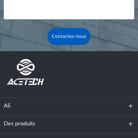
Contactez-nous
AS
Des produits
À propos de nous