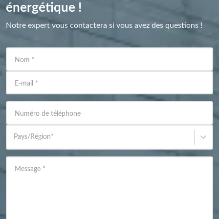
énergétique !
Notre expert vous contactera si vous avez des questions !
Nom
*
E-mail
*
Numéro de téléphone
Pays/Région
*
Message
*