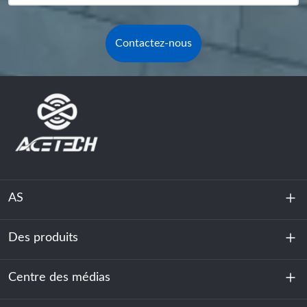
Contactez-nous
AS
Des produits
À propos de nous
Durabilité
Centre des médias
Stockage d'énergie