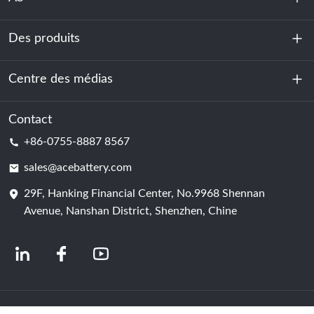
Des produits
À propos de nous
Durabilité
Centre des médias
Stockage d'énergie
Centre de données et salle des serveurs
Contact
Nouvelles
+86-0755-8887 8567
Force motrice
Blog
sales@acebattery.com
29F, Hanking Financial Center, No.9968 Shennan
Cellule de batterie
Avenue, Nanshan District, Shenzhen, Chine