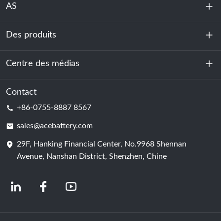
AS
Des produits
À propos de nous
Durabilité
Centre des médias
Stockage d'énergie
Centre de données et salle des serveurs
Contact
Nouvelles
+86-0755-8887 8567
Force motrice
Blog
sales@acebattery.com
29F, Hanking Financial Center, No.9968 Shennan
Cellule de batterie
Avenue, Nanshan District, Shenzhen, Chine