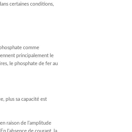
 dans certaines conditions,
fer phosphate comme
rennent principalement le
ires, le phosphate de fer au
4
, plus sa capacité est
 en raison de l'amplitude
 En l'absence de courant, la