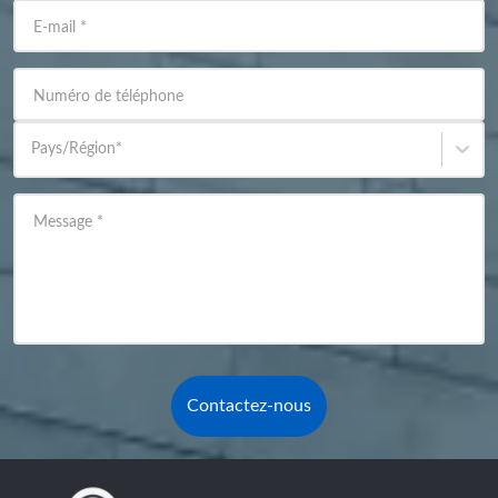
E-mail
*
Numéro de téléphone
Pays/Région
*
Message
*
Contactez-nous