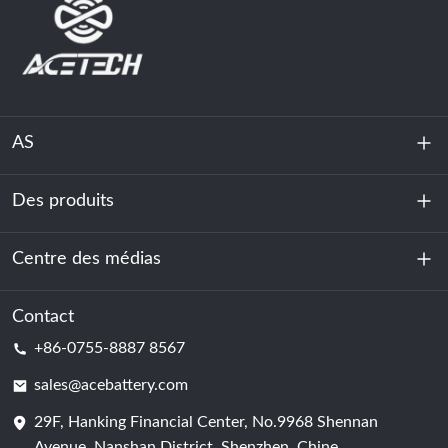
AS
Des produits
À propos de nous
Durabilité
Centre des médias
Stockage d'énergie
Centre de données et salle des serveurs
Contact
Nouvelles
+86-0755-8887 8567
Force motrice
Blog
sales@acebattery.com
29F, Hanking Financial Center, No.9968 Shennan
Cellule de batterie
Avenue, Nanshan District, Shenzhen, Chine