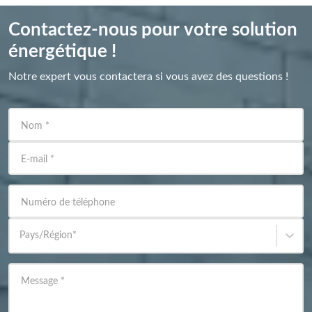
Contactez-nous pour votre solution
énergétique !
Notre expert vous contactera si vous avez des questions !
Nom
*
E-mail
*
Numéro de téléphone
Pays/Région
*
Message
*