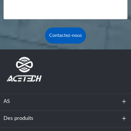
Contactez-nous
AS
Des produits
À propos de nous