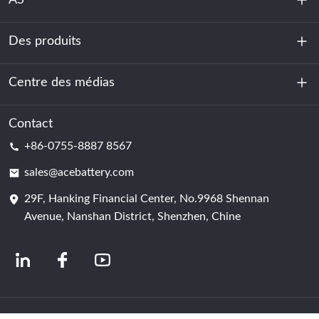
AS
Des produits
À propos de nous
Durabilité
Centre des médias
Stockage d'énergie
Centre de données et salle des serveurs
Contact
Nouvelles
+86-0755-8887 8567
Force motrice
Blog
sales@acebattery.com
29F, Hanking Financial Center, No.9968 Shennan
Cellule de batterie
Avenue, Nanshan District, Shenzhen, Chine