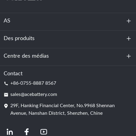
AS
Des produits
À propos de nous
Durabilité
Centre des médias
Stockage d'énergie
Centre de données et salle des serveurs
Contact
Nouvelles
+86-0755-8887 8567
Force motrice
Blog
sales@acebattery.com
29F, Hanking Financial Center, No.9968 Shennan
Cellule de batterie
Avenue, Nanshan District, Shenzhen, Chine