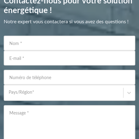
Contactez-nous pour votre solution
énergétique !
Notre expert vous contactera si vous avez des questions !
Nom
*
E-mail
*
Numéro de téléphone
Pays/Région
*
Message
*