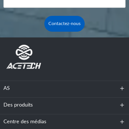
Contactez-nous
AS
Des produits
À propos de nous
Durabilité
Centre des médias
Stockage d'énergie