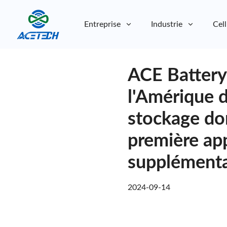
Entreprise
Industrie
Cell
À propos de nous
ACE Battery 
À propos de nous
Durabilité
Durabilité
l'Amérique d
stockage do
première app
supplémenta
2024-09-14