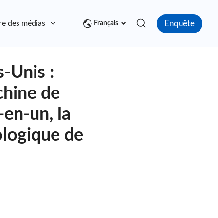
Enquête
re des médias
Contact
Français
s-Unis :
chine de
en-un, la
ologique de