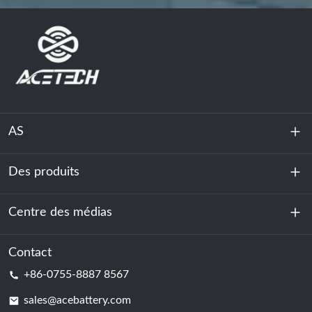
AS
Des produits
À propos de nous
Durabilité
Centre des médias
Stockage d'énergie
Centre de données et salle des serveurs
Contact
Nouvelles
+86-0755-8887 8567
Force motrice
Blog
sales@acebattery.com