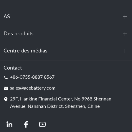
AS
Des produits
À propos de nous
Durabilité
Centre des médias
Stockage d'énergie
Centre de données et salle des serveurs
Contact
Nouvelles
+86-0755-8887 8567
Force motrice
Blog
sales@acebattery.com
29F, Hanking Financial Center, No.9968 Shennan
Cellule de batterie
Avenue, Nanshan District, Shenzhen, Chine