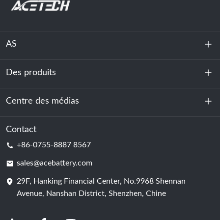
AS
Des produits
À propos de nous
Durabilité
Centre des médias
Stockage d'énergie
Centre de données et salle des serveurs
Contact
Nouvelles
+86-0755-8887 8567
Force motrice
Blog
sales@acebattery.com
29F, Hanking Financial Center, No.9968 Shennan
Cellule de batterie
Avenue, Nanshan District, Shenzhen, Chine