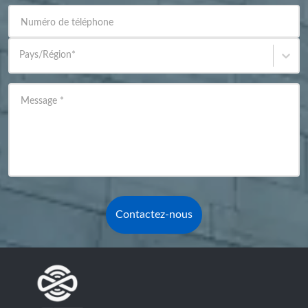
Numéro de téléphone
Pays/Région
*
Message
*
Contactez-nous