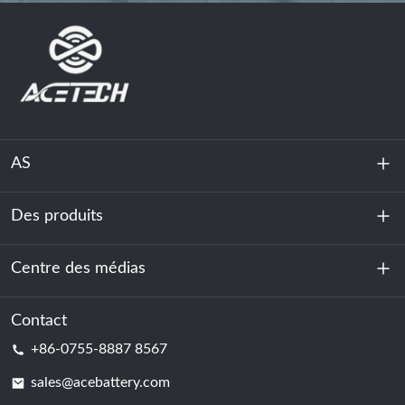
AS
Des produits
À propos de nous
Durabilité
Centre des médias
Stockage d'énergie
Centre de données et salle des serveurs
Contact
Nouvelles
+86-0755-8887 8567
Force motrice
Blog
sales@acebattery.com