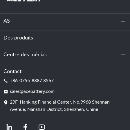
AS
Des produits
À propos de nous
Durabilité
Centre des médias
Stockage d'énergie
Centre de données et salle des serveurs
Contact
Nouvelles
+86-0755-8887 8567
Force motrice
Blog
sales@acebattery.com
29F, Hanking Financial Center, No.9968 Shennan
Cellule de batterie
Avenue, Nanshan District, Shenzhen, Chine