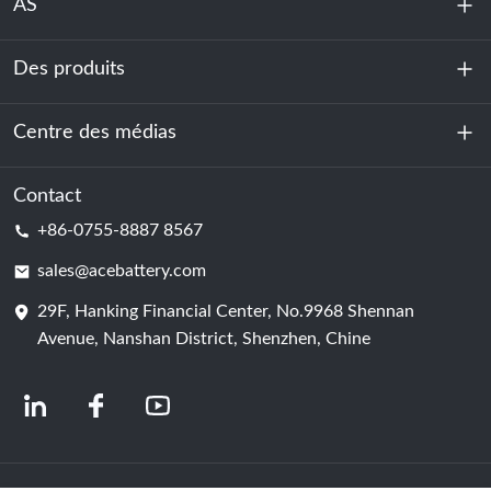
AS
Des produits
À propos de nous
Durabilité
Centre des médias
Stockage d'énergie
Centre de données et salle des serveurs
Contact
Nouvelles
+86-0755-8887 8567
Force motrice
Blog
sales@acebattery.com
29F, Hanking Financial Center, No.9968 Shennan
Cellule de batterie
Avenue, Nanshan District, Shenzhen, Chine