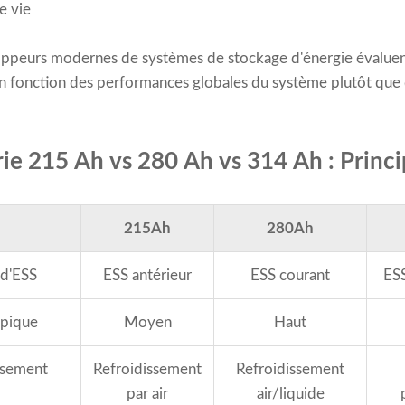
e vie
oppeurs modernes de systèmes de stockage d'énergie évaluent
n fonction des performances globales du système plutôt que d
rie 215 Ah vs 280 Ah vs 314 Ah : Princi
215Ah
280Ah
 d'ESS
ESS antérieur
ESS courant
ESS
ypique
Moyen
Haut
ssement
Refroidissement
Refroidissement
par air
air/liquide