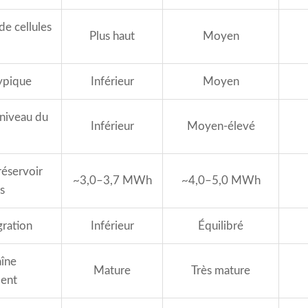
e cellules
Plus haut
Moyen
ypique
Inférieur
Moyen
 niveau du
Inférieur
Moyen-élevé
réservoir
~3,0–3,7 MWh
~4,0–5,0 MWh
s
gration
Inférieur
Équilibré
aîne
Mature
Très mature
ment